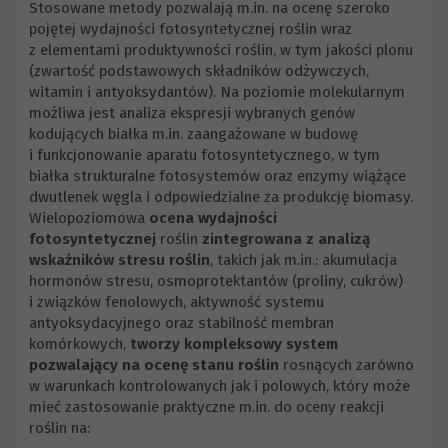
Stosowane metody pozwalają m.in. na ocenę szeroko
pojętej wydajności fotosyntetycznej roślin wraz
z elementami produktywności roślin, w tym jakości plonu
(zwartość podstawowych składników odżywczych,
witamin i antyoksydantów). Na poziomie molekularnym
możliwa jest analiza ekspresji wybranych genów
kodujących białka m.in. zaangażowane w budowę
i funkcjonowanie aparatu fotosyntetycznego, w tym
białka strukturalne fotosystemów oraz enzymy wiążące
dwutlenek węgla i odpowiedzialne za produkcję biomasy.
Wielopoziomowa
ocena wydajności
fotosyntetycznej
roślin
zintegrowana z
analizą
wskaźników stresu roślin
, takich jak m.in.: akumulacja
hormonów stresu, osmoprotektantów (proliny, cukrów)
i związków fenolowych, aktywność systemu
antyoksydacyjnego oraz stabilność membran
komórkowych,
tworzy kompleksowy system
pozwalający na ocenę stanu roślin
rosnących zarówno
w warunkach kontrolowanych jak i polowych, który może
mieć zastosowanie praktyczne m.in. do oceny reakcji
roślin na: