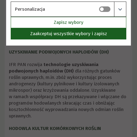
pozyskiwanych w procesie mutagenezy fizycznej
lub chemicznej
Personalizacja
charakterystyki przystosowania nowych odmian
do warunków klimatycznych w różnych sezonach
Zapisz wybory
wegetacyjnych i/lub lokalizacjach
Zaakceptuj wszystkie wybory i zapisz
charakterystyki żywotności roślin z rozsad
i nasadzeń
UZYSKIWANIE PODWOJONYCH HAPLOIDÓW (DH)
IFR PAN rozwija
technologie uzyskiwania
podwojonych haploidów (DH)
dla różnych gatunków
roślin uprawnych, m.in. zbóż wykorzystując proces
androgenezy (kultury pylnikowe i kultury izolowanych
mikrospor) oraz krzyżowania oddalone. Uzyskiwane
w ramach współpracy DH są przekazywane i włączane do
programów hodowlanych skracając czas i obniżając
kosztochłonność wyprowadzania nowych odmian roślin
uprawnych.
HODOWLA KULTUR KOMÓRKOWYCH ROŚLIN