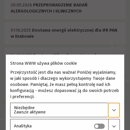
20.05.2026
PRZEPROWADZENIE BADAŃ
ALERGOLOGICZNYCH I KLINICZNYCH
01.10.2025
Dostawa energii elektrycznej dla IFR PAN
w Krakowie
24.09.2025
Dostawa Mikroskopu stereoskopowego
oraz manipulatora elektronicznego wraz z
Strona WWW używa plików cookie
oprzyrządowaniem
Przejrzystość jest dla nas ważna! Poniżej wyjaśniamy,
w jaki sposób i dlaczego wykorzystujemy Twoje dane
osobowe. Pamiętaj, że masz pełną kontrolę nad ich
11.03.2025
Rozbudowa i konserwacja aparatury
konfiguracją - możesz dopasować ją do swoich potrzeb
analitycznej LCMS Agilent Technologies
i preferencji.
Niezbędne
Zawsze aktywne
22.03.2023
Budowa systemu nawodnienia upraw
eksperymentalnych w Śląskim Ogrodzie
Botanicznym w Radzionkowie
Analityka