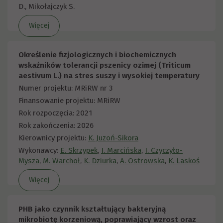
D., Mikołajczyk S.
Więcej
Określenie fizjologicznych i biochemicznych
wskaźników tolerancji pszenicy ozimej (Triticum
aestivum L.) na stres suszy i wysokiej temperatury
Numer projektu: MRiRW nr 3
Finansowanie projektu: MRiRW
Rok rozpoczęcia: 2021
Rok zakończenia: 2026
Kierownicy projektu:
K. Juzoń-Sikora
Wykonawcy:
E. Skrzypek
,
I. Marcińska
,
I. Czyczyło-
Mysza
,
M. Warchoł
,
K. Dziurka
,
A. Ostrowska
,
K. Laskoś
Więcej
PHB jako czynnik kształtujący bakteryjną
mikrobiotę korzeniową, poprawiający wzrost oraz