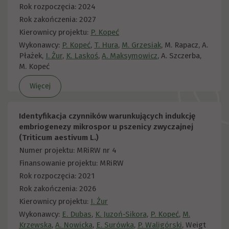
Rok rozpoczęcia: 2024
Rok zakończenia: 2027
Kierownicy projektu:
P. Kopeć
Wykonawcy:
P. Kopeć
,
T. Hura
,
M. Grzesiak
, M. Rapacz, A.
Płażek,
I. Żur
,
K. Laskoś
,
A. Maksymowicz
, A. Szczerba,
M. Kopeć
Więcej
Identyfikacja czynników warunkujących indukcję
embriogenezy mikrospor u pszenicy zwyczajnej
(Triticum aestivum L.)
Numer projektu: MRiRW nr 4
Finansowanie projektu: MRiRW
Rok rozpoczęcia: 2021
Rok zakończenia: 2026
Kierownicy projektu:
I. Żur
Wykonawcy:
E. Dubas
,
K. Juzoń-Sikora
,
P. Kopeć
,
M.
Krzewska
,
A. Nowicka
,
E. Surówka
,
P. Waligórski
, Weigt