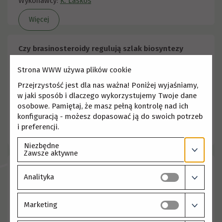
Wykonawcy:
K. Laskoś
Więcej
Czy brasinosteroidy regulują szlak biosyntezy
tokoferoli u roślin?
Strona WWW używa plików cookie
Numer projektu: 2025/09/X/NZ9/00992
Finansowanie projektu: NCN MINIATURA 9
Przejrzystość jest dla nas ważna! Poniżej wyjaśniamy,
w jaki sposób i dlaczego wykorzystujemy Twoje dane
Rok rozpoczęcia: 2025
osobowe. Pamiętaj, że masz pełną kontrolę nad ich
Rok zakończenia: 2026
konfiguracją - możesz dopasować ją do swoich potrzeb
Kierownicy projektu:
J. Stachurska
i preferencji.
Więcej
Niezbędne
Zawsze aktywne
Czy lotne benzenoidy mogą modulować odpowiedź
Analityka
pszenicy na suszę? Analiza wpływu egzogennej
aplikacji fenolu, p-krezolu i benzaldehydu.
Numer projektu: 2025/09/X/NZ1/01913
Marketing
Finansowanie projektu: NCN