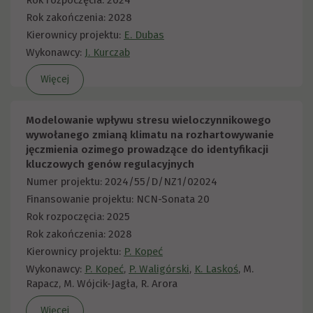
Rok rozpoczęcia: 2024
Rok zakończenia: 2028
Kierownicy projektu:
E. Dubas
Wykonawcy:
J. Kurczab
Więcej
Modelowanie wpływu stresu wieloczynnikowego
wywołanego zmianą klimatu na rozhartowywanie
jęczmienia ozimego prowadzące do identyfikacji
kluczowych genów regulacyjnych
Numer projektu: 2024/55/D/NZ1/02024
Finansowanie projektu: NCN-Sonata 20
Rok rozpoczęcia: 2025
Rok zakończenia: 2028
Kierownicy projektu:
P. Kopeć
Wykonawcy:
P. Kopeć
,
P. Waligórski
,
K. Laskoś
, M.
Rapacz, M. Wójcik-Jagła, R. Arora
Więcej