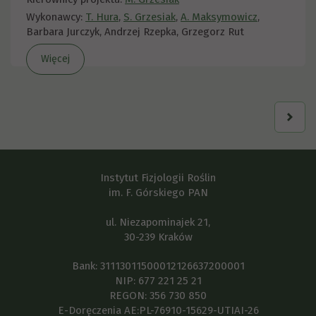
Wykonawcy:
T. Hura
,
S. Grzesiak
,
A. Maksymowicz
,
Barbara Jurczyk, Andrzej Rzepka, Grzegorz Rut
Więcej
Instytut Fizjologii Roślin
im. F. Górskiego PAN
ul. Niezapominajek 21,
30-239 Kraków
Bank: 31113011500012126637200001
NIP: 677 221 25 21
REGON: 356 730 850
E-Doręczenia AE:PL-76910-15629-UTIAI-26