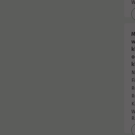
W
M
w
k
o
k
N
F
R
R
K
W
R