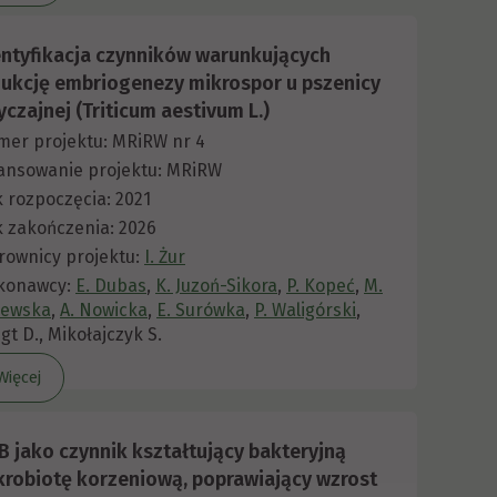
entyfikacja czynników warunkujących
dukcję embriogenezy mikrospor u pszenicy
czajnej (Triticum aestivum L.)
er projektu: MRiRW nr 4
ansowanie projektu: MRiRW
 rozpoczęcia: 2021
 zakończenia: 2026
rownicy projektu:
I. Żur
konawcy:
E. Dubas
,
K. Juzoń-Sikora
,
P. Kopeć
,
M.
zewska
,
A. Nowicka
,
E. Surówka
,
P. Waligórski
,
gt D., Mikołajczyk S.
Więcej
B jako czynnik kształtujący bakteryjną
krobiotę korzeniową, poprawiający wzrost