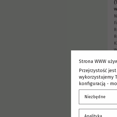
(
w
N
F
R
R
K
W
M
Strona WWW używ
L
Przejrzystość jes
wykorzystujemy T
konfiguracją - mo
R
r
Niezbędne
s
ż
N
Analityka