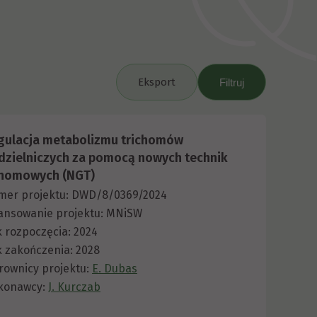
Eksport
gulacja metabolizmu trichomów
dzielniczych za pomocą nowych technik
nomowych (NGT)
mer projektu: DWD/8/0369/2024
ansowanie projektu: MNiSW
 rozpoczęcia: 2024
 zakończenia: 2028
rownicy projektu:
E. Dubas
konawcy:
J. Kurczab