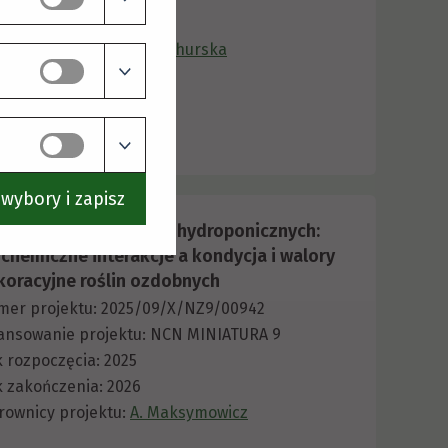
 zakończenia: 2026
rownicy projektu:
J. Stachurska
Więcej
wybory i zapisz
lelopatia w systemach hydroponicznych:
ochemiczne interakcje a kondycja i walory
koracyjne roślin ozdobnych
er projektu: 2025/09/X/NZ9/00942
ansowanie projektu: NCN MINIATURA 9
 rozpoczęcia: 2025
 zakończenia: 2026
rownicy projektu:
A. Maksymowicz