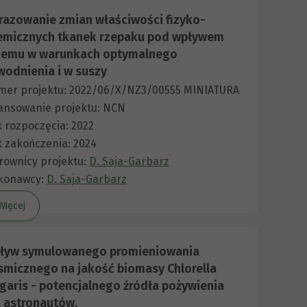
razowanie zmian właściwości fizyko-
emicznych tkanek rzepaku pod wpływem
zemu w warunkach optymalnego
wodnienia i w suszy
er projektu: 2022/06/X/NZ3/00555 MINIATURA
ansowanie projektu: NCN
 rozpoczęcia: 2022
 zakończenia: 2024
rownicy projektu:
D. Saja-Garbarz
konawcy:
D. Saja-Garbarz
Więcej
ływ symulowanego promieniowania
smicznego na jakość biomasy Chlorella
lgaris - potencjalnego źródła pożywienia
a astronautów.