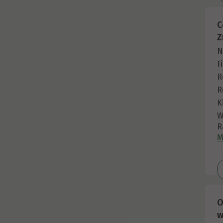
C
Z
N
F
R
R
K
W
R
M
O
w