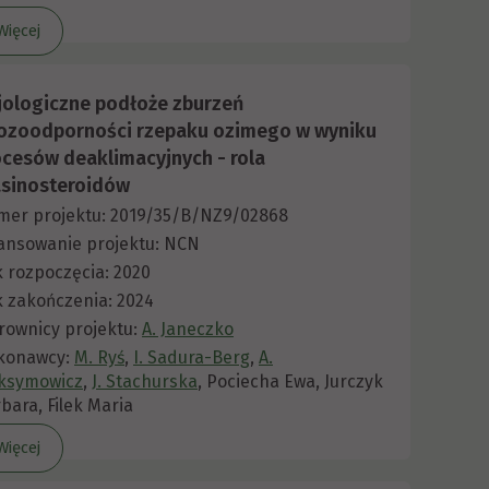
Więcej
zjologiczne podłoże zburzeń
ozoodporności rzepaku ozimego w wyniku
ocesów deaklimacyjnych - rola
asinosteroidów
er projektu: 2019/35/B/NZ9/02868
ansowanie projektu: NCN
 rozpoczęcia: 2020
 zakończenia: 2024
rownicy projektu:
A. Janeczko
konawcy:
M. Ryś
,
I. Sadura-Berg
,
A.
ksymowicz
,
J. Stachurska
, Pociecha Ewa, Jurczyk
bara, Filek Maria
Więcej