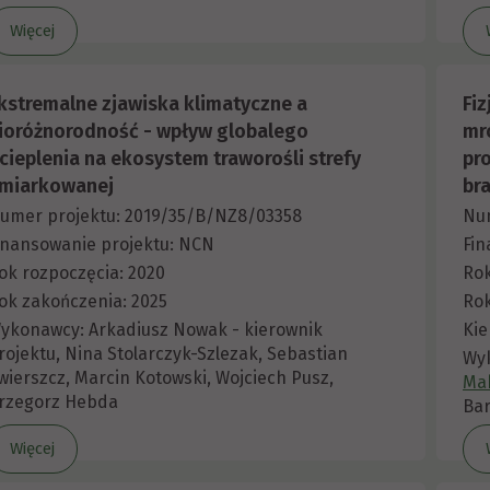
Więcej
kstremalne zjawiska klimatyczne a
Fi
ioróżnorodność - wpływ globalego
mr
cieplenia na ekosystem traworośli strefy
pr
miarkowanej
br
umer projektu: 2019/35/B/NZ8/03358
Num
inansowanie projektu: NCN
Fin
ok rozpoczęcia: 2020
Rok
ok zakończenia: 2025
Rok
ykonawcy: Arkadiusz Nowak - kierownik
Kie
rojektu, Nina Stolarczyk-Szlezak, Sebastian
Wy
wierszcz, Marcin Kotowski, Wojciech Pusz,
Ma
rzegorz Hebda
Bar
Więcej