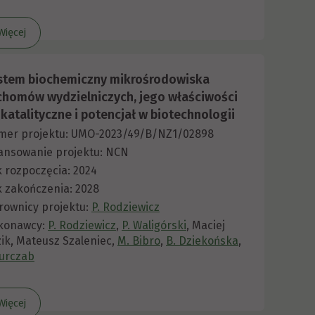
Więcej
stem biochemiczny mikrośrodowiska
ichomów wydzielniczych, jego właściwości
katalityczne i potencjał w biotechnologii
mer projektu: UMO-2023/49/B/NZ1/02898
ansowanie projektu: NCN
 rozpoczęcia: 2024
 zakończenia: 2028
rownicy projektu:
P. Rodziewicz
konawcy:
P. Rodziewicz
,
P. Waligórski
, Maciej
ik, Mateusz Szaleniec,
M. Bibro
,
B. Dziekońska
,
Kurczab
Więcej