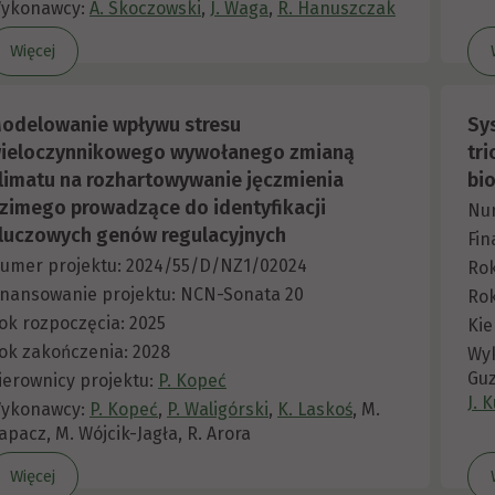
ykonawcy:
A. Skoczowski
,
J. Waga
,
R. Hanuszczak
Więcej
odelowanie wpływu stresu
Sy
ieloczynnikowego wywołanego zmianą
tr
limatu na rozhartowywanie jęczmienia
bio
zimego prowadzące do identyfikacji
Nu
luczowych genów regulacyjnych
Fin
umer projektu: 2024/55/D/NZ1/02024
Rok
inansowanie projektu: NCN-Sonata 20
Rok
ok rozpoczęcia: 2025
Kie
ok zakończenia: 2028
Wy
Guz
ierownicy projektu:
P. Kopeć
J. 
ykonawcy:
P. Kopeć
,
P. Waligórski
,
K. Laskoś
, M.
apacz, M. Wójcik-Jagła, R. Arora
Więcej