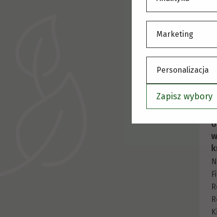
F
R
Marketing
R
K
W
Personalizacja
Zapisz wybory
C
o
w
k
N
F
R
R
K