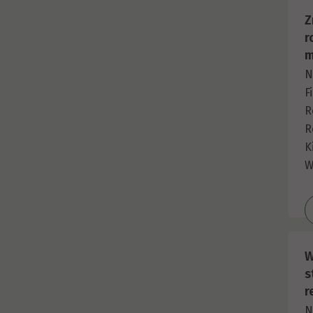
Z
r
m
N
F
R
R
K
W
W
s
r
N