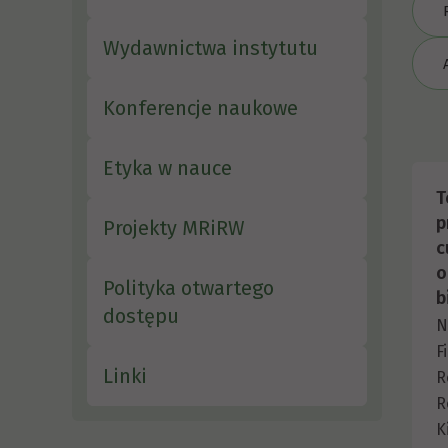
Wydawnictwa instytutu
Konferencje naukowe
Etyka w nauce
T
p
Projekty MRiRW
c
o
Polityka otwartego
b
dostępu
N
F
Linki
R
R
K