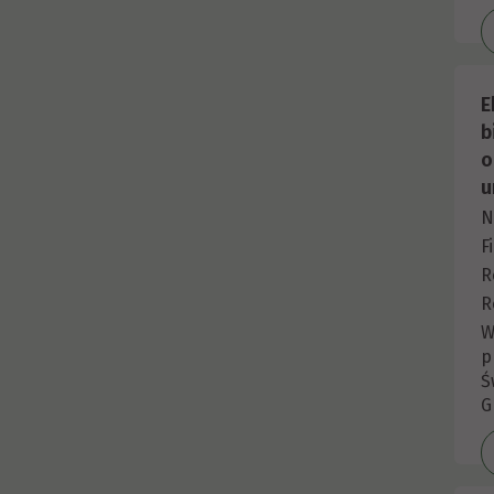
E
b
o
u
N
F
R
R
W
p
Ś
G