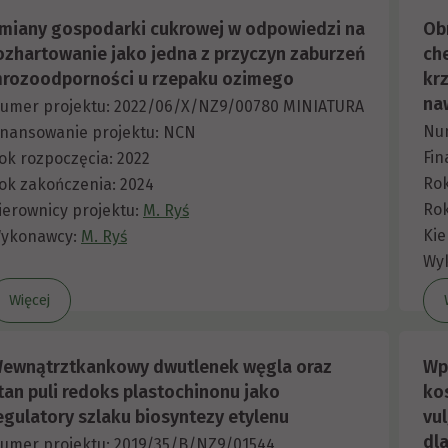
miany gospodarki cukrowej w odpowiedzi na
Ob
ozhartowanie jako jedna z przyczyn zaburzeń
ch
rozoodporności u rzepaku ozimego
kr
na
umer projektu: 2022/06/X/NZ9/00780 MINIATURA
Num
inansowanie projektu: NCN
Fin
ok rozpoczęcia: 2022
Rok
ok zakończenia: 2024
Rok
ierownicy projektu:
M. Ryś
Kie
ykonawcy:
M. Ryś
Wy
Więcej
ewnątrztkankowy dwutlenek węgla oraz
Wp
tan puli redoks plastochinonu jako
ko
egulatory szlaku biosyntezy etylenu
vu
dl
umer projektu: 2019/35/B/NZ9/01544