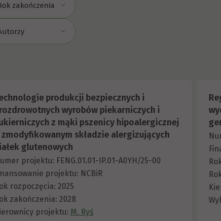
Rok zakończenia
Autorzy
echnologie produkcji bezpiecznych i
Re
rozdrowotnych wyrobów piekarniczych i
wy
ukierniczych z mąki pszenicy hipoalergicznej
ge
 zmodyfikowanym składzie alergizujących
Nu
iałek glutenowych
Fin
umer projektu: FENG.01.01-IP.01-A0YH/25-00
Rok
inansowanie projektu: NCBiR
Rok
ok rozpoczęcia: 2025
Kie
ok zakończenia: 2028
Wy
ierownicy projektu:
M. Ryś