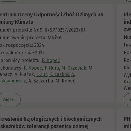
entrum Oceny Odporności Zbóż Ozimych na
Id
miany Klimatu
in
zwy
umer projektu: NdS-II/SP/0237/2023/01
Num
inansowanie projektu: MNiSW
Fin
ok rozpoczęcia: 2024
Rok
ok zakończenia: 2027
Rok
ierownicy projektu:
P. Kopeć
Kie
ykonawcy:
P. Kopeć
,
T. Hura
,
M. Grzesiak
, M.
apacz, A. Płażek,
I. Żur
,
K. Laskoś
,
A.
Wy
aksymowicz
, A. Szczerba, M. Kopeć
Kr
Wei
Więcej
kreślenie fizjologicznych i biochemicznych
PH
skaźników tolerancji pszenicy ozimej
mi