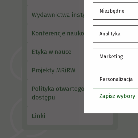
S
Niezbędne
Wydawnictwa instytutu
Konferencje naukowe
Analityka
Etyka w nauce
Marketing
Projekty MRiRW
Personalizacja
Polityka otwartego
Zapisz wybory
dostępu
Linki