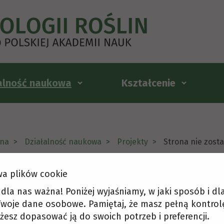
alność naukowa
Kształcenie
na
Działalność naukowa
Projekty
Strona nie zost
a plików cookie
ona nie została odnaleziona
t dla nas ważna! Poniżej wyjaśniamy, w jaki sposób i d
woje dane osobowe. Pamiętaj, że masz pełną kontrol
żesz dopasować ją do swoich potrzeb i preferencji.