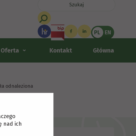
PL
EN
Oferta
Kontakt
Główna
ała odnaleziona
laczego
ę nad ich