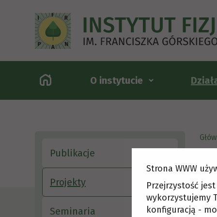
O instytucie
Dział
Głów
Publikacje
Strona WWW używ
Str
Projekty
Przejrzystość jes
wykorzystujemy T
konfiguracją - mo
Seminaria