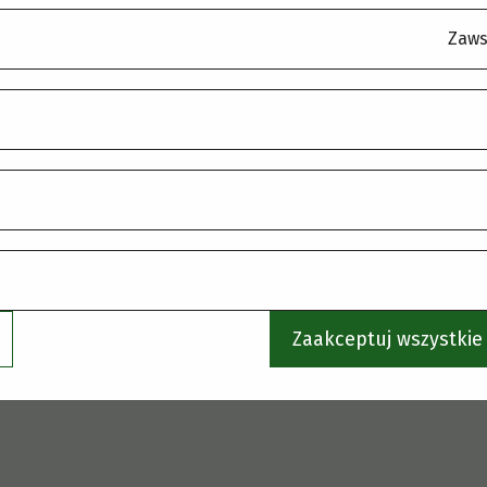
korzystaj z menu, aby wybrać inną stronę.
Zaws
Zaakceptuj wszystkie 