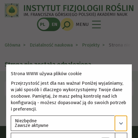
PL
EN
MENU
Główna
Działalność naukowa
Projekty
Strona nie zo
Strona nie została odnaleziona
Strona WWW używa plików cookie
Przejrzystość jest dla nas ważna! Poniżej wyjaśniamy,
Skorzystaj z menu, aby wybrać inną stronę.
w jaki sposób i dlaczego wykorzystujemy Twoje dane
osobowe. Pamiętaj, że masz pełną kontrolę nad ich
konfiguracją - możesz dopasować ją do swoich potrzeb
i preferencji.
Niezbędne
Zawsze aktywne