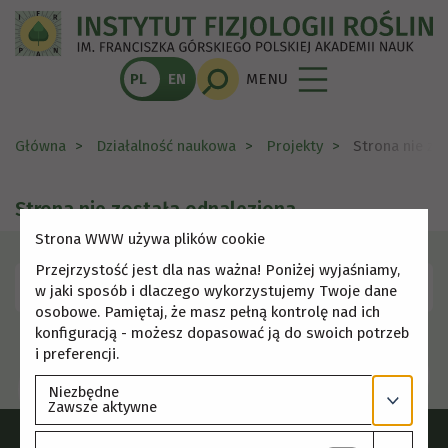
PL
EN
MENU
Główna
Działalność naukowa
Projekty
Strona nie zo
Strona nie została odnaleziona
Strona WWW używa plików cookie
Przejrzystość jest dla nas ważna! Poniżej wyjaśniamy,
Skorzystaj z menu, aby wybrać inną stronę.
w jaki sposób i dlaczego wykorzystujemy Twoje dane
osobowe. Pamiętaj, że masz pełną kontrolę nad ich
konfiguracją - możesz dopasować ją do swoich potrzeb
i preferencji.
Niezbędne
Zawsze aktywne