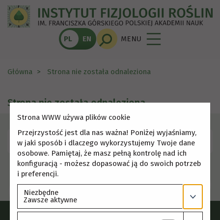
PL
EN
MENU
Główna
Strona nie została odnaleziona
Strona nie została odnaleziona
Strona WWW używa plików cookie
Przejrzystość jest dla nas ważna! Poniżej wyjaśniamy,
Skorzystaj z menu, aby wybrać inną stronę.
w jaki sposób i dlaczego wykorzystujemy Twoje dane
osobowe. Pamiętaj, że masz pełną kontrolę nad ich
konfiguracją - możesz dopasować ją do swoich potrzeb
i preferencji.
Niezbędne
Zawsze aktywne