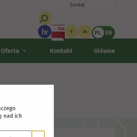
PL
EN
Oferta
Kontakt
Główna
laczego
ę nad ich