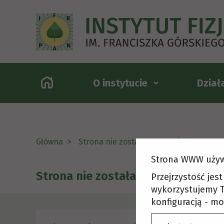
O instytucie
Dział
Główna
Strona nie została odnaleziona
Strona WWW używ
Strona nie została odnaleziona
Przejrzystość jes
wykorzystujemy T
konfiguracją - mo