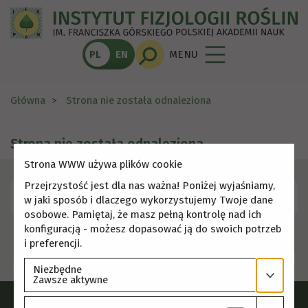
PL
EN
MENU
Główna
Strona nie została odnaleziona
Strona nie została odnaleziona
Strona WWW używa plików cookie
Przejrzystość jest dla nas ważna! Poniżej wyjaśniamy,
Skorzystaj z menu, aby wybrać inną stronę.
w jaki sposób i dlaczego wykorzystujemy Twoje dane
osobowe. Pamiętaj, że masz pełną kontrolę nad ich
konfiguracją - możesz dopasować ją do swoich potrzeb
i preferencji.
Niezbędne
Zawsze aktywne