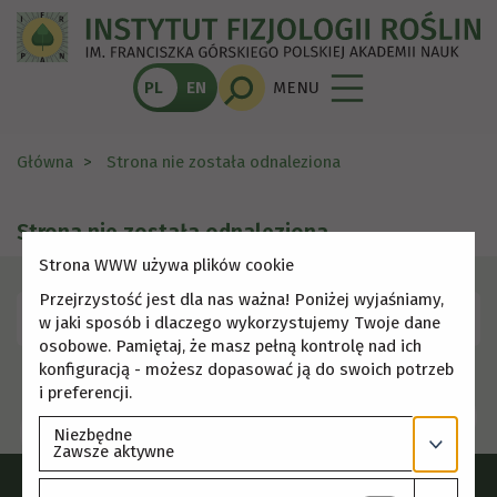
PL
EN
MENU
Główna
Strona nie została odnaleziona
Strona nie została odnaleziona
Strona WWW używa plików cookie
Przejrzystość jest dla nas ważna! Poniżej wyjaśniamy,
Skorzystaj z menu, aby wybrać inną stronę.
w jaki sposób i dlaczego wykorzystujemy Twoje dane
osobowe. Pamiętaj, że masz pełną kontrolę nad ich
konfiguracją - możesz dopasować ją do swoich potrzeb
i preferencji.
Niezbędne
Zawsze aktywne