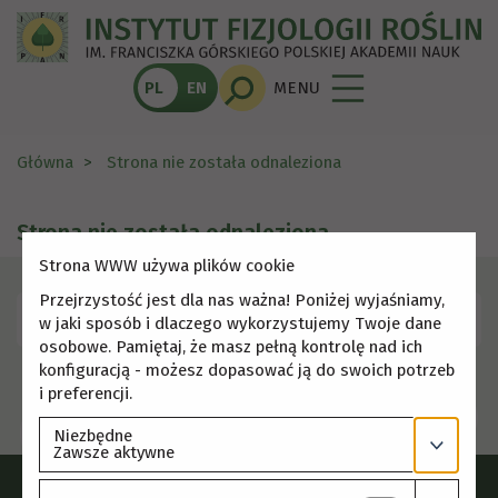
PL
EN
MENU
Główna
Strona nie została odnaleziona
Strona nie została odnaleziona
Strona WWW używa plików cookie
Przejrzystość jest dla nas ważna! Poniżej wyjaśniamy,
Skorzystaj z menu, aby wybrać inną stronę.
w jaki sposób i dlaczego wykorzystujemy Twoje dane
osobowe. Pamiętaj, że masz pełną kontrolę nad ich
konfiguracją - możesz dopasować ją do swoich potrzeb
i preferencji.
Niezbędne
Zawsze aktywne