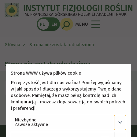
PL
EN
MENU
Główna
Strona nie została odnaleziona
Strona nie została odnaleziona
Strona WWW używa plików cookie
Przejrzystość jest dla nas ważna! Poniżej wyjaśniamy,
Skorzystaj z menu, aby wybrać inną stronę.
w jaki sposób i dlaczego wykorzystujemy Twoje dane
osobowe. Pamiętaj, że masz pełną kontrolę nad ich
konfiguracją - możesz dopasować ją do swoich potrzeb
i preferencji.
Niezbędne
Zawsze aktywne