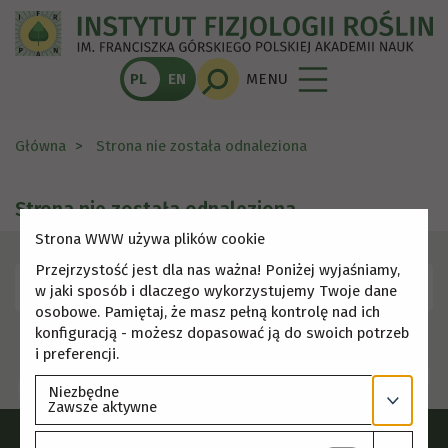
PL
EN
MENU
Główna
Strona nie została odnaleziona
Strona nie została odnaleziona
Strona WWW używa plików cookie
Przejrzystość jest dla nas ważna! Poniżej wyjaśniamy,
Skorzystaj z menu, aby wybrać inną stronę.
w jaki sposób i dlaczego wykorzystujemy Twoje dane
osobowe. Pamiętaj, że masz pełną kontrolę nad ich
konfiguracją - możesz dopasować ją do swoich potrzeb
i preferencji.
Niezbędne
Zawsze aktywne