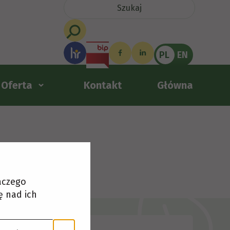
PL
EN
Oferta
Kontakt
Główna
laczego
ę nad ich