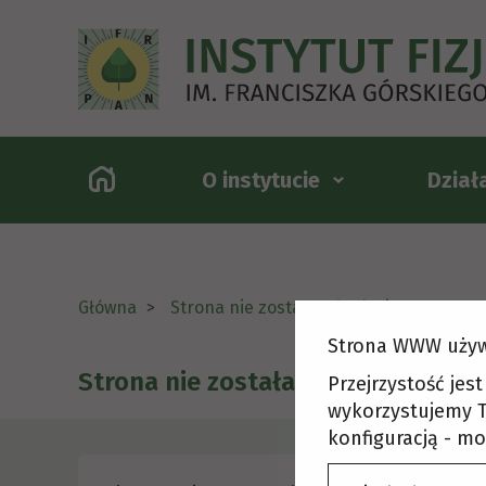
O instytucie
Dział
Główna
Strona nie została odnaleziona
Strona WWW używ
Strona nie została odnaleziona
Przejrzystość jes
wykorzystujemy T
konfiguracją - mo