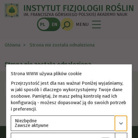
PL
EN
MENU
Główna
Strona nie została odnaleziona
Strona nie została odnaleziona
Strona WWW używa plików cookie
Przejrzystość jest dla nas ważna! Poniżej wyjaśniamy,
Skorzystaj z menu, aby wybrać inną stronę.
w jaki sposób i dlaczego wykorzystujemy Twoje dane
osobowe. Pamiętaj, że masz pełną kontrolę nad ich
konfiguracją - możesz dopasować ją do swoich potrzeb
i preferencji.
Niezbędne
Zawsze aktywne