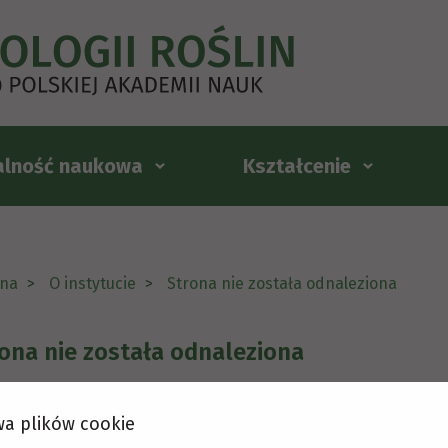
alność naukowa
Kształcenie
na
O instytucie
Strona nie została odnaleziona
ona nie została odnaleziona
a plików cookie