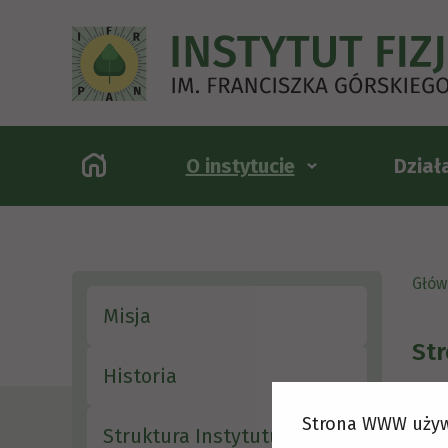
O instytucie
Dział
Głów
Misja
Str
Historia
Strona WWW używ
Struktura Instytutu