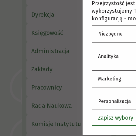
S
Przejrzystość jes
wykorzystujemy T
Dyrekcja
konfiguracją - mo
Księgowość
Niezbędne
Administracja
Analityka
Zakłady
Marketing
Pracownicy
Personalizacja
Rada Naukowa
Zapisz wybory
Komisje Instytutu