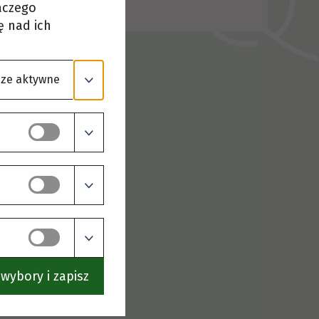
laczego
ę nad ich
ze aktywne
wybory i zapisz