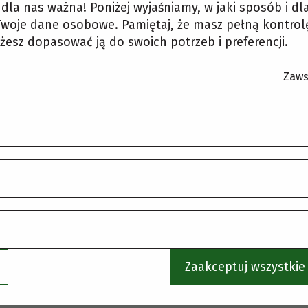
korzystaj z menu, aby wybrać inną stronę.
t dla nas ważna! Poniżej wyjaśniamy, w jaki sposób i d
woje dane osobowe. Pamiętaj, że masz pełną kontrol
żesz dopasować ją do swoich potrzeb i preferencji.
Zaws
Zaakceptuj wszystkie 