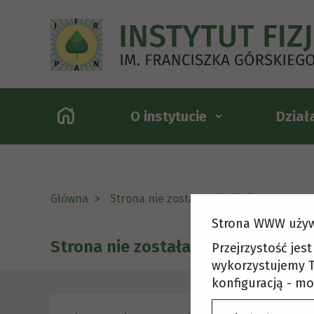
O instytucie
Dział
Główna
Strona nie została odnaleziona
Strona WWW używ
Strona nie została odnaleziona
Przejrzystość jes
wykorzystujemy T
konfiguracją - mo