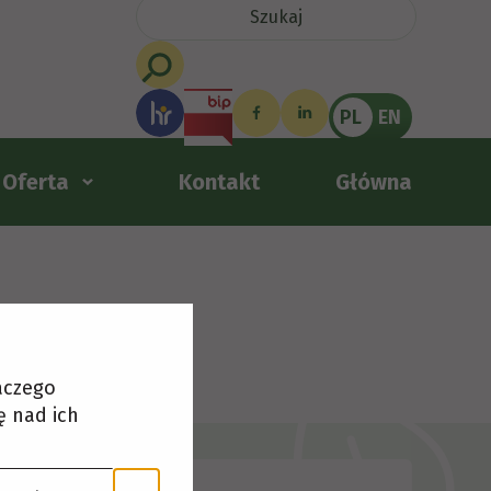
PL
EN
Oferta
Kontakt
Główna
laczego
ę nad ich