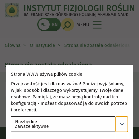
PL
EN
MENU
Główna
O instytucie
Strona nie została odnaleziona
Strona nie została odnaleziona
Strona WWW używa plików cookie
Przejrzystość jest dla nas ważna! Poniżej wyjaśniamy,
Skorzystaj z menu, aby wybrać inną stronę.
w jaki sposób i dlaczego wykorzystujemy Twoje dane
osobowe. Pamiętaj, że masz pełną kontrolę nad ich
konfiguracją - możesz dopasować ją do swoich potrzeb
i preferencji.
Niezbędne
Zawsze aktywne